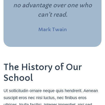
no advantage over one who
can’t read.
Mark Twain
The History of Our
School
Ut sollicitudin ornare neque quis hendrerit. Aenean
suscipit eros nec nisi luctus, nec finibus eros
ultrices. Nulla facilisi. Integer imperdiet, nisi sed